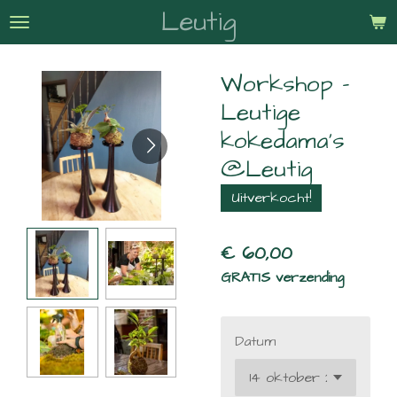
Leutig
Ga
direct
naar
Workshop -
de
hoofdinhoud
Leutige
kokedama's
@Leutig
Uitverkocht!
€ 60,00
GRATIS verzending
Datum