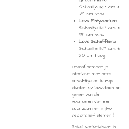
Green Flame
:
Schaaltje 11x17 cm, ±
35 cm hoog.
Lova Platycerium
:
Schaaltje 11x17 cm, ±
35 cm hoog.
Lova Schefflera
:
Schaaltje 11x17 cm, ±
50 cm hoog.
Transformeer je
interieur met onze
prachtige en leutige
planten op lavasteen en
geniet van de
voordelen van een
duurzaam en stijlvol
decoratief element!
Enkel verkrijgbaar in