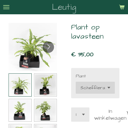
Leutig
Ga
direct
naar
Plant op
de
hoofdinhoud
lavasteen
€ 35,00
Plant
In
winkelwagen