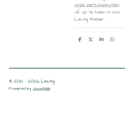
onze verkooppunten
of op te halen in ons
Leutig Atelier.
D
D
S
D
e
e
h
e
l
e
a
l
e
l
r
e
n
e
n
© 2021 - 2026 Leutig
Powered by
JouwWeb